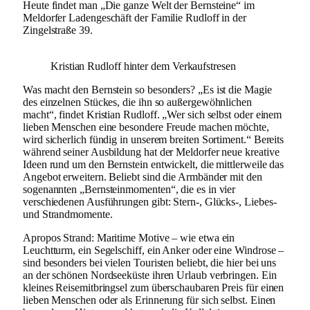
Heute findet man „Die ganze Welt der Bernsteine“ im
Meldorfer Ladengeschäft der Familie Rudloff in der
Zingelstraße 39.
Kristian Rudloff hinter dem Verkaufstresen
Was macht den Bernstein so besonders? „Es ist die Magie
des einzelnen Stückes, die ihn so außergewöhnlichen
macht“, findet Kristian Rudloff. „Wer sich selbst oder einem
lieben Menschen eine besondere Freude machen möchte,
wird sicherlich fündig in unserem breiten Sortiment.“ Bereits
während seiner Ausbildung hat der Meldorfer neue kreative
Ideen rund um den Bernstein entwickelt, die mittlerweile das
Angebot erweitern. Beliebt sind die Armbänder mit den
sogenannten „Bernsteinmomenten“, die es in vier
verschiedenen Ausführungen gibt: Stern-, Glücks-, Liebes-
und Strandmomente.
Apropos Strand: Maritime Motive – wie etwa ein
Leuchtturm, ein Segelschiff, ein Anker oder eine Windrose –
sind besonders bei vielen Touristen beliebt, die hier bei uns
an der schönen Nordseeküste ihren Urlaub verbringen. Ein
kleines Reisemitbringsel zum überschaubaren Preis für einen
lieben Menschen oder als Erinnerung für sich selbst. Einen