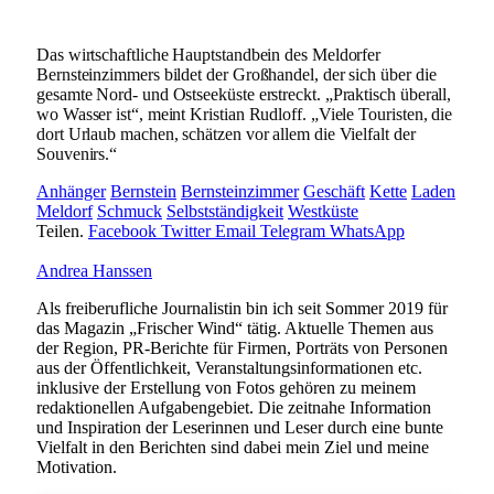
Das wirtschaftliche Hauptstandbein des Meldorfer
Bernsteinzimmers bildet der Großhandel, der sich über die
gesamte Nord- und Ostseeküste erstreckt. „Praktisch überall,
wo Wasser ist“, meint Kristian Rudloff. „Viele Touristen, die
dort Urlaub machen, schätzen vor allem die Vielfalt der
Souvenirs.“
Anhänger
Bernstein
Bernsteinzimmer
Geschäft
Kette
Laden
Meldorf
Schmuck
Selbstständigkeit
Westküste
Teilen.
Facebook
Twitter
Email
Telegram
WhatsApp
Andrea Hanssen
Als freiberufliche Journalistin bin ich seit Sommer 2019 für
das Magazin „Frischer Wind“ tätig. Aktuelle Themen aus
der Region, PR-Berichte für Firmen, Porträts von Personen
aus der Öffentlichkeit, Veranstaltungsinformationen etc.
inklusive der Erstellung von Fotos gehören zu meinem
redaktionellen Aufgabengebiet. Die zeitnahe Information
und Inspiration der Leserinnen und Leser durch eine bunte
Vielfalt in den Berichten sind dabei mein Ziel und meine
Motivation.