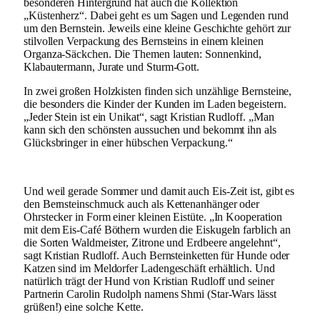
besonderen Hintergrund hat auch die Kollektion
„Küstenherz“. Dabei geht es um Sagen und Legenden rund
um den Bernstein. Jeweils eine kleine Geschichte gehört zur
stilvollen Verpackung des Bernsteins in einem kleinen
Organza-Säckchen. Die Themen lauten: Sonnenkind,
Klabautermann, Jurate und Sturm-Gott.
In zwei großen Holzkisten finden sich unzählige Bernsteine,
die besonders die Kinder der Kunden im Laden begeistern.
„Jeder Stein ist ein Unikat“, sagt Kristian Rudloff. „Man
kann sich den schönsten aussuchen und bekommt ihn als
Glücksbringer in einer hübschen Verpackung.“
Und weil gerade Sommer und damit auch Eis-Zeit ist, gibt es
den Bernsteinschmuck auch als Kettenanhänger oder
Ohrstecker in Form einer kleinen Eistüte. „In Kooperation
mit dem Eis-Café Böthern wurden die Eiskugeln farblich an
die Sorten Waldmeister, Zitrone und Erdbeere angelehnt“,
sagt Kristian Rudloff. Auch Bernsteinketten für Hunde oder
Katzen sind im Meldorfer Ladengeschäft erhältlich. Und
natürlich trägt der Hund von Kristian Rudloff und seiner
Partnerin Carolin Rudolph namens Shmi (Star-Wars lässt
grüßen!) eine solche Kette.