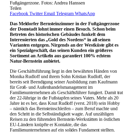
Fußgängerzone. Fotos: Andrea Hanssen
Teilen
Facebook
Twitter
Email
Telegram
WhatsApp
Das Meldorfer Bernsteinzimmer in der Fußgängerzone
der Domstadt lohnt immer einen Besuch. Schon beim
Betreten des historischen Gebäudes funkelt dem
Interessierten das „Gold des Nordens“ in all seinen
Varianten entgegen. Nirgends an der Westküste gibt es
ein Spezialgeschäft, das seinen Kunden ein größeres
Sortiment an Artikeln aus garantiert 100% echtem
Natur-Bernstein anbietet.
Die Geschäftsführung liegt in den bewährten Händen von
Monika Rudloff und ihrem Sohn Kristian Rudloff, der
bereits seit Beendigung seiner Ausbildung zum Kaufmann
für Groß- und Außenhandelsmanagement im
Familienunternehmen als Geschäftsführer fungiert. Damit trat
der 22-Jährige in die Fußstapfen seines Vaters. Mehr als 20
Jahre ist es her, dass Knut Rudloff (verst. 2018) sein Hobby
– nämlich das Bernsteinschleifen – zum Beruf machte und
den Schritt in die Selbständigkeit wagte. Auf unzähligen
Reisen zu den führenden Bernstein-Werkstätten in östlichen
EU-Ländern knüpfte er Kontakte, die das
Familienunternehmen auf ein solides Fundament stellten.