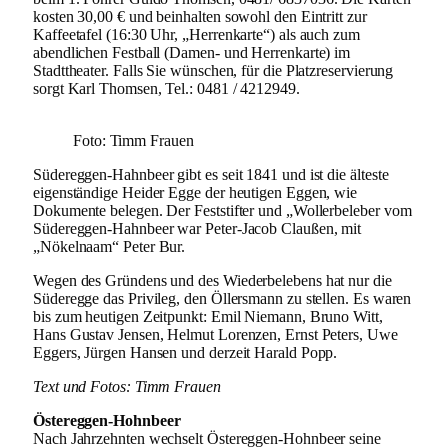
kosten 30,00 € und beinhalten sowohl den Eintritt zur
Kaffeetafel (16:30 Uhr, „Herrenkarte“) als auch zum
abendlichen Festball (Damen- und Herrenkarte) im
Stadttheater. Falls Sie wünschen, für die Platzreservierung
sorgt Karl Thomsen, Tel.: 0481 / 4212949.
Foto: Timm Frauen
Südereggen-Hahnbeer gibt es seit 1841 und ist die älteste
eigenständige Heider Egge der heutigen Eggen, wie
Dokumente belegen. Der Feststifter und „Wollerbeleber vom
Südereggen-Hahnbeer war Peter-Jacob Claußen, mit
„Nökelnaam“ Peter Bur.
Wegen des Gründens und des Wiederbelebens hat nur die
Süderegge das Privileg, den Öllersmann zu stellen. Es waren
bis zum heutigen Zeitpunkt: Emil Niemann, Bruno Witt,
Hans Gustav Jensen, Helmut Lorenzen, Ernst Peters, Uwe
Eggers, Jürgen Hansen und derzeit Harald Popp.
Text und Fotos: Timm Frauen
Östereggen-Hohnbeer
Nach Jahrzehnten wechselt Östereggen-Hohnbeer seine