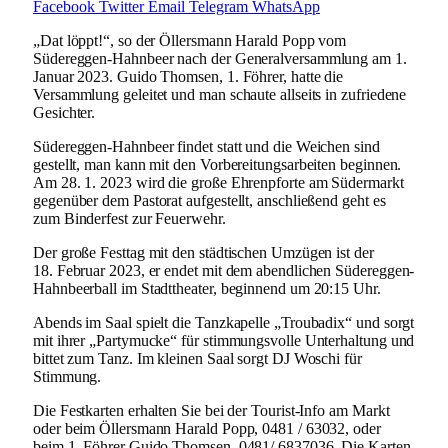
Facebook
Twitter
Email
Telegram
WhatsApp
„Dat löppt!“, so der Öllersmann Harald Popp vom
Südereggen-Hahnbeer nach der Generalversammlung am 1.
Januar 2023. Guido Thomsen, 1. Föhrer, hatte die
Versammlung geleitet und man schaute allseits in zufriedene
Gesichter.
Südereggen-Hahnbeer findet statt und die Weichen sind
gestellt, man kann mit den Vorbereitungsarbeiten beginnen.
Am 28. 1. 2023 wird die große Ehrenpforte am Südermarkt
gegenüber dem Pastorat aufgestellt, anschließend geht es
zum Binderfest zur Feuerwehr.
Der große Festtag mit den städtischen Umzügen ist der
18. Februar 2023, er endet mit dem abendlichen Südereggen-
Hahnbeerball im Stadttheater, beginnend um 20:15 Uhr.
Abends im Saal spielt die Tanzkapelle „Troubadix“ und sorgt
mit ihrer „Partymucke“ für stimmungsvolle Unterhaltung und
bittet zum Tanz. Im kleinen Saal sorgt DJ Woschi für
Stimmung.
Die Festkarten erhalten Sie bei der Tourist-Info am Markt
oder beim Öllersmann Harald Popp, 0481 / 63032, oder
beim 1. Föhrer Guido Thomsen, 0481/ 6837036. Die Karten