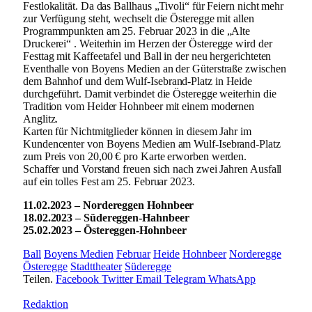
Festlokalität. Da das Ballhaus „Tivoli“ für Feiern nicht mehr
zur Verfügung steht, wechselt die Österegge mit allen
Programmpunkten am 25. Februar 2023 in die „Alte
Druckerei“ . Weiterhin im Herzen der Österegge wird der
Festtag mit Kaffeetafel und Ball in der neu hergerichteten
Eventhalle von Boyens Medien an der Güterstraße zwischen
dem Bahnhof und dem Wulf-Isebrand-Platz in Heide
durchgeführt. Damit verbindet die Österegge weiterhin die
Tradition vom Heider Hohnbeer mit einem modernen
Anglitz.
Karten für Nichtmitglieder können in diesem Jahr im
Kundencenter von Boyens Medien am Wulf-Isebrand-Platz
zum Preis von 20,00 € pro Karte erworben werden.
Schaffer und Vorstand freuen sich nach zwei Jahren Ausfall
auf ein tolles Fest am 25. Februar 2023.
11.02.2023 – Nordereggen Hohnbeer
18.02.2023 – Südereggen-Hahnbeer
25.02.2023 – Östereggen-Hohnbeer
Ball
Boyens Medien
Februar
Heide
Hohnbeer
Norderegge
Österegge
Stadttheater
Süderegge
Teilen.
Facebook
Twitter
Email
Telegram
WhatsApp
Redaktion