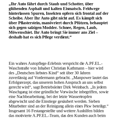
„Ihr Auto fährt durch Staub und Schotter, über
glühenden Asphalt und kalten Eismatsch. Feldwege
hinterlassen Spuren, Insekten opfern sich frontal auf der
Scheibe. Aber Ihr Auto gibt nicht auf. Es kämpft sich
über Pflasterstein, manövriert durch Pfützen, behauptet
sich gegen salzigen Modder. Schnee, Regen, Laub,
Möwenschiet. Ihr Auto bringt Sie immer ans Ziel –
deshalb hat es sich Pflege verdient.“
Ein wahres Autopflege-Erlebnis verspricht die A.PF.EL.-
Waschstraße von Inhaber Christian Kathmann – hier wird
des „Deutschen liebstes Kind“ seit über 30 Jahren
zuverlässig auf Vordermann gebracht. „Manpower lautet das
Erfolgsrezept, das unserem hohen Anspruch an uns selbst
gerecht wird“, sagt Betriebsleiter Dirk Weinbach. „In jedem
Waschgang ist eine gründliche Vorwäsche inbegriffen, sowie
eine Nachbearbeitung, bei der letzte Wassertropfen
abgewischt und die Einstiege gesäubert werden. Sieben
Mitarbeiter sind an der Reinigung allein eines Pkw beteiligt.“
Insgesamt 16 Festangestellte und weitere Aushilfen bilden
das motivierte A.PF.EL.-Team, das den Kunden auch beim