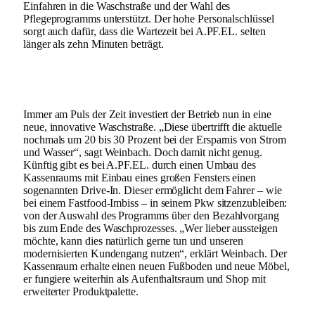
Einfahren in die Waschstraße und der Wahl des
Pflegeprogramms unterstützt. Der hohe Personalschlüssel
sorgt auch dafür, dass die Wartezeit bei A.PF.EL. selten
länger als zehn Minuten beträgt.
Immer am Puls der Zeit investiert der Betrieb nun in eine
neue, innovative Waschstraße. „Diese übertrifft die aktuelle
nochmals um 20 bis 30 Prozent bei der Ersparnis von Strom
und Wasser“, sagt Weinbach. Doch damit nicht genug.
Künftig gibt es bei A.PF.EL. durch einen Umbau des
Kassenraums mit Einbau eines großen Fensters einen
sogenannten Drive-In. Dieser ermöglicht dem Fahrer – wie
bei einem Fastfood-Imbiss – in seinem Pkw sitzenzubleiben:
von der Auswahl des Programms über den Bezahlvorgang
bis zum Ende des Waschprozesses. „Wer lieber aussteigen
möchte, kann dies natürlich gerne tun und unseren
modernisierten Kundengang nutzen“, erklärt Weinbach. Der
Kassenraum erhalte einen neuen Fußboden und neue Möbel,
er fungiere weiterhin als Aufenthaltsraum und Shop mit
erweiterter Produktpalette.