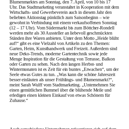
Blumenmarktes am Sonntag, den 7. April, von 10 bis 17
Uhr. Das Stadtmarketing veranstaltet in Kooperation mit dem
Wirtschafts- und Gewerbeverein auch in diesem Jahr den
beliebten Aktionstag pünktlich zum Saisonbeginn – wie
gewohnt in Verbindung mit einem verkaufsoffenen Sonntag
(12 – 17 Uhr). Vom Südermarkt bis zum Böttcher-Rondell
werden mehr als 30 Aussteller an liebevoll geschmückten
Ständen ihre Waren anbieten. Unter dem Motto „Heide blüht
auf!“ gibt es eine Vielzahl von Artikeln zu den Themen:
Garten, Heim, Kunsthandwerk und Freizeit. Außerdem sind
neue Deko-Trends, moderne Gartentechnik sowie jede
Menge Inspiration für die Gestaltung von Terrasse, Balkon
oder Garten zu sehen. Nach den langen Herbst- und
Wintermonaten ist es Zeit für ein buntes „Erwachen“, um der
Seele etwas Gutes zu tun. „Was kann die schöne Jahreszeit
besser einläuten als unser Frühlings- und Blumenmarkt?“,
meint Sarah Wulff vom Stadtmarketing. „Unternehmen Sie
einen gemütlichen Bummel über die blühende Meile und
erledigen einen kleinen Einkauf von etwas Schönem für
Zuhause.“