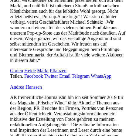
Auch verschiedene Unternehmen präsentieren sich auf dem
Markt, und natürlich ist mit einem Strauß an kulinarischen
Köstlichkeiten auch für das leibliche Wohl gesorgt. Nicht
zuletzt heißt es: „Pop-up-Store to go“! Was sich dahinter
verbirgt, verrät Geschäftsführer Michael Schittek: „Wir
wandern mit einem Teil der vielen schönen Produkte aus
unserem Pop-up-Store aus der Marktbude nach draußen. Auf
diesem Weg ergänzen wir das vielfältige Angebot und sind
selbst mittendrin im Geschehen. Wir freuen uns auf
interessante Gespräche und Begegnungen beim Frühlings-
und Blumenmarkt, der Auftakt ist für viele weitere Aktionen
in diesem Jahr.“
Garten
Heide
Markt
Pflanzen
Teilen.
Facebook
Twitter
Email
Telegram
WhatsApp
Andrea Hanssen
Als freiberufliche Journalistin bin ich seit Sommer 2019 für
das Magazin „Frischer Wind“ tätig. Aktuelle Themen aus
der Region, PR-Berichte für Firmen, Porträts von Personen
aus der Öffentlichkeit, Veranstaltungsinformationen etc.
inklusive der Erstellung von Fotos gehören zu meinem
redaktionellen Aufgabengebiet. Die zeitnahe Information
und Inspiration der Leserinnen und Leser durch eine bunte
Vielfalt in den Berichten sind dabei mein Ziel und meine