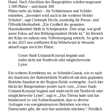
Hand. Nach Abschluss des Bauprojektes würden insgesamt
1.500 Plätze – und damit 300
Plätze mehr als bisher – für Schülerinnen und Schüler
entstehen. „Investiert wird auch in die weiteren Heider
Schulen“, sagt Christoph Hecht, zuständig für Presse- und
Öffentlichkeitsarbeit. „Ein Großteil der gesamten
Haushaltsmittel fließt in Schulprojekte. Dies zeigt, wie groß
unser Fokus auf den Bildungsstandort Heide ist.“ Im Bereich
der Kitas sei nahezu eine Vollversorgung erreicht. So gebe es
in der 2025 neu eröffneten Kita Wirbelwind in Wesseln
aktuell sogar noch frei Plätze.
Unser Stadt-Umland-Konzept beginnt und
endet nicht mit Northvolt oder möglicherweise
Lyten
Ein weiteres Kernthema sei, so Schmidt-Gutzat, wie es nach
der Insolvenz der Batteriefabrik Northvolt mit dem geplanten
Betriebs-Standort in der Region Heide weitergehe. Auch hier
blickt der Bürgermeister positiv nach vorn. „Unser Stadt-
Umland-Konzept beginnt und endet nicht mit Northvolt oder
möglicherweise Lyten“, sagt er. „Das Thema hatte und hat
bundesweit so viel Aufmerksamkeit, dass es diverse
Anfragen von energieintensiven Betrieben wie etwa
Datencenter gibt, die sich hier ansiedeln möchten.“ Nördlich