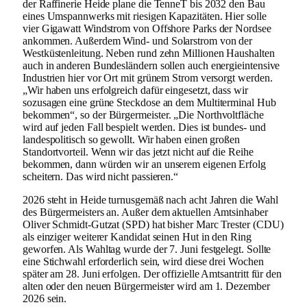
der Raffinerie Heide plane die TenneT bis 2032 den Bau
eines Umspannwerks mit riesigen Kapazitäten. Hier solle
vier Gigawatt Windstrom von Offshore Parks der Nordsee
ankommen. Außerdem Wind- und Solarstrom von der
Westküstenleitung. Neben rund zehn Millionen Haushalten
auch in anderen Bundesländern sollen auch energieintensive
Industrien hier vor Ort mit grünem Strom versorgt werden.
„Wir haben uns erfolgreich dafür eingesetzt, dass wir
sozusagen eine grüne Steckdose an dem Multiterminal Hub
bekommen“, so der Bürgermeister. „Die Northvoltfläche
wird auf jeden Fall bespielt werden. Dies ist bundes- und
landespolitisch so gewollt. Wir haben einen großen
Standortvorteil. Wenn wir das jetzt nicht auf die Reihe
bekommen, dann würden wir an unserem eigenen Erfolg
scheitern. Das wird nicht passieren.“
2026 steht in Heide turnusgemäß nach acht Jahren die Wahl
des Bürgermeisters an. Außer dem aktuellen Amtsinhaber
Oliver Schmidt-Gutzat (SPD) hat bisher Marc Trester (CDU)
als einziger weiterer Kandidat seinen Hut in den Ring
geworfen. Als Wahltag wurde der 7. Juni festgelegt. Sollte
eine Stichwahl erforderlich sein, wird diese drei Wochen
später am 28. Juni erfolgen. Der offizielle Amtsantritt für den
alten oder den neuen Bürgermeister wird am 1. Dezember
2026 sein.