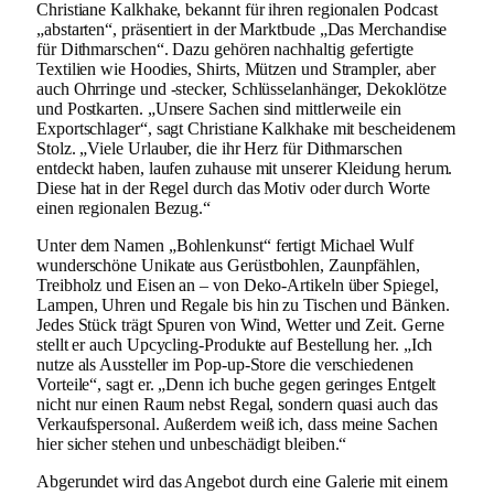
Christiane Kalkhake, bekannt für ihren regionalen Podcast
„abstarten“, präsentiert in der Marktbude „Das Merchandise
für Dithmarschen“. Dazu gehören nachhaltig gefertigte
Textilien wie Hoodies, Shirts, Mützen und Strampler, aber
auch Ohrringe und -stecker, Schlüsselanhänger, Dekoklötze
und Postkarten. „Unsere Sachen sind mittlerweile ein
Exportschlager“, sagt Christiane Kalkhake mit bescheidenem
Stolz. „Viele Urlauber, die ihr Herz für Dithmarschen
entdeckt haben, laufen zuhause mit unserer Kleidung herum.
Diese hat in der Regel durch das Motiv oder durch Worte
einen regionalen Bezug.“
Unter dem Namen „Bohlenkunst“ fertigt Michael Wulf
wunderschöne Unikate aus Gerüstbohlen, Zaunpfählen,
Treibholz und Eisen an – von Deko-Artikeln über Spiegel,
Lampen, Uhren und Regale bis hin zu Tischen und Bänken.
Jedes Stück trägt Spuren von Wind, Wetter und Zeit. Gerne
stellt er auch Upcycling-Produkte auf Bestellung her. „Ich
nutze als Aussteller im Pop-up-Store die verschiedenen
Vorteile“, sagt er. „Denn ich buche gegen geringes Entgelt
nicht nur einen Raum nebst Regal, sondern quasi auch das
Verkaufspersonal. Außerdem weiß ich, dass meine Sachen
hier sicher stehen und unbeschädigt bleiben.“
Abgerundet wird das Angebot durch eine Galerie mit einem