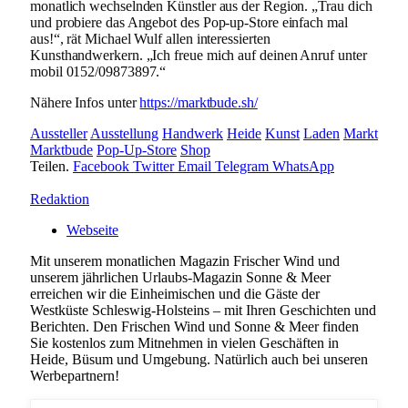
monatlich wechselnden Künstler aus der Region. „Trau dich
und probiere das Angebot des Pop-up-Store einfach mal
aus!“, rät Michael Wulf allen interessierten
Kunsthandwerkern. „Ich freue mich auf deinen Anruf unter
mobil 0152/09873897.“
Nähere Infos unter
https://marktbude.sh/
Aussteller
Ausstellung
Handwerk
Heide
Kunst
Laden
Markt
Marktbude
Pop-Up-Store
Shop
Teilen.
Facebook
Twitter
Email
Telegram
WhatsApp
Redaktion
Webseite
Mit unserem monatlichen Magazin Frischer Wind und
unserem jährlichen Urlaubs-Magazin Sonne & Meer
erreichen wir die Einheimischen und die Gäste der
Westküste Schleswig-Holsteins – mit Ihren Geschichten und
Berichten. Den Frischen Wind und Sonne & Meer finden
Sie kostenlos zum Mitnehmen in vielen Geschäften in
Heide, Büsum und Umgebung. Natürlich auch bei unseren
Werbepartnern!