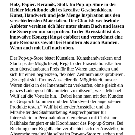
Holz, Papier, Keramik, Stoff. Im Pop-up-Store in der
Heider Marktbude gibt es kreative Geschenkideen,
Kunst, Handwerk und jede Menge Inspiration aus den
verschiedensten Materialien. Der Clou ist: wechselnde
Anbieter vereinen sich hier unter einem Dach und lassen
die Synergien nur so sprühen. In der Kreisstadt ist das
innovative Konzept längst etabliert und verzeichnet eine
gute Resonanz sowohl bei Händlern als auch Kunden.
Wenn auch mit Luft nach oben.
Der Pop-up-Store bietet Künstlern, Kunsthandwerkern und
Start-ups die Möglichkeit, Regal- oder Präsentationsflächen
zum überschaubaren Preis für ihre Waren anzumieten und
sich für einen begrenzten, flexiblen Zeitraum auszuprobieren.
„So ergibt sich für uns Aussteller die Möglichkeit, unsere
Waren direkt in der Innenstadt zu verkaufen, ohne gleich ein
ganzes Ladengeschäft anmieten zu müssen“, weist Michael
Wulf auf die Vorteile hin. „Dabei kann man mit den Kunden
ins Gespräch kommen und den Marktwert der angebotenen
Produkte testen.“ Wulf ist einer der Aussteller und als
Mitarbeiter des Stadtmarketing Ansprechpartner für
Interessierte in Personalunion. Gemeinsam mit Christiane
Kalkhake fungiert er als Koordinator des Pop-up-Stores. Bei
Buchung einer Regalfläche verpflichtet sich der Aussteller, in
Absprache regelmäßig selbst im Pop-up-Store zu stehen und