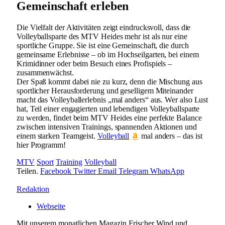
Gemeinschaft erleben
Die Vielfalt der Aktivitäten zeigt eindrucksvoll, dass die
Volleyballsparte des MTV Heides mehr ist als nur eine
sportliche Gruppe. Sie ist eine Gemeinschaft, die durch
gemeinsame Erlebnisse – ob im Hochseilgarten, bei einem
Krimidinner oder beim Besuch eines Profispiels –
zusammenwächst.
Der Spaß kommt dabei nie zu kurz, denn die Mischung aus
sportlicher Herausforderung und geselligem Miteinander
macht das Volleyballerlebnis „mal anders“ aus. Wer also Lust
hat, Teil einer engagierten und lebendigen Volleyballsparte
zu werden, findet beim MTV Heides eine perfekte Balance
zwischen intensiven Trainings, spannenden Aktionen und
einem starken Teamgeist.
Volleyball
mal anders – das ist
hier Programm!
MTV
Sport
Training
Volleyball
Teilen.
Facebook
Twitter
Email
Telegram
WhatsApp
Redaktion
Webseite
Mit unserem monatlichen Magazin Frischer Wind und