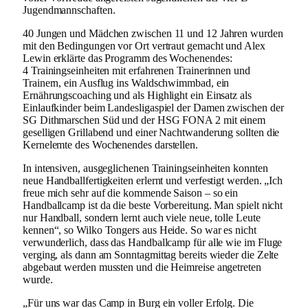
Jugendmannschaften.
40 Jungen und Mädchen zwischen 11 und 12 Jahren wurden
mit den Bedingungen vor Ort vertraut gemacht und Alex
Lewin erklärte das Programm des Wochenendes:
4 Trainingseinheiten mit erfahrenen Trainerinnen und
Trainern, ein Ausflug ins Waldschwimmbad, ein
Ernährungscoaching und als Highlight ein Einsatz als
Einlaufkinder beim Landesligaspiel der Damen zwischen der
SG Dithmarschen Süd und der HSG FONA 2 mit einem
geselligen Grillabend und einer Nachtwanderung sollten die
Kernelemte des Wochenendes darstellen.
In intensiven, ausgeglichenen Trainingseinheiten konnten
neue Handballfertigkeiten erlernt und verfestigt werden. „Ich
freue mich sehr auf die kommende Saison – so ein
Handballcamp ist da die beste Vorbereitung. Man spielt nicht
nur Handball, sondern lernt auch viele neue, tolle Leute
kennen“, so Wilko Tongers aus Heide. So war es nicht
verwunderlich, dass das Handballcamp für alle wie im Fluge
verging, als dann am Sonntagmittag bereits wieder die Zelte
abgebaut werden mussten und die Heimreise angetreten
wurde.
„Für uns war das Camp in Burg ein voller Erfolg. Die