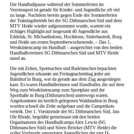
Die Handballpause während der Sommerferien im
Vereinssport ist gerade für Kinder- und Jugendliche oft viel
zu lange. Nachdem bereits gegen Ende der Sommerferien
der Trainingsbetrieb bei der SG Dithmarschen Süd und dem
MTV Heide wieder aufgenommen wurde, wartete ein
richtiges Highlight auf insgesamt 40 Jugendliche aus
Eddelak, St. Michaelisdonn, Hochdonn, Süderhastedt, Burg
und Heide am ersten Septemberwochenende. – Das 1.
Westküstencamp im Handball – ausgerichtet von den beiden
Handballvereinen SG Dithmarschen Süd und MTV Heide
stand an.
Die mit Zelten, Sportsachen und Badelatschen bepackten
Jugendlichen erkannte am Freitagnachmittag jeder am
Bahnhof in Burg, wer da gerade aus dem Zug ausgestiegen
kam. Es waren Handballerinnen und Handballer, die auf dem
Weg zum Westküstencamp zum Sportplatz und der
Sporthalle in Burg (Dithmarschen) unterwegs waren.
Angekommen im herrlich gelegenen Waldstadion in Burg
wurden schnell die Zelte aufgebaut und die Camptrikots
verteilt. Der 1. Vorsitzende der SG Dithmarschen Süd, Jan-
Ole Rhode, begrüßte gemeinsam mit den beiden
Organisatoren des Handballcamps Alex Lewin (SG
Dithmarschen Süd) und Sören Bröcker (MTV Heide) die
voller Vorfreude angereisten Jugendlichen der vier D-