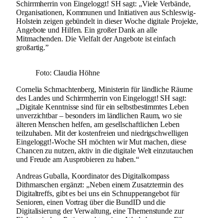
Schirrmherrin von Eingeloggt! SH sagt: „Viele Verbände,
Organisationen, Kommunen und Initiativen aus Schleswig-
Holstein zeigen gebündelt in dieser Woche digitale Projekte,
Angebote und Hilfen. Ein großer Dank an alle
Mitmachenden. Die Vielfalt der Angebote ist einfach
großartig.”
Foto: Claudia Höhne
Cornelia Schmachtenberg, Ministerin für ländliche Räume
des Landes und Schirrmherrin von Eingeloggt! SH sagt:
„Digitale Kenntnisse sind für ein selbstbestimmtes Leben
unverzichtbar – besonders im ländlichen Raum, wo sie
älteren Menschen helfen, am gesellschaftlichen Leben
teilzuhaben. Mit der kostenfreien und niedrigschwelligen
Eingeloggt!-Woche SH möchten wir Mut machen, diese
Chancen zu nutzen, aktiv in die digitale Welt einzutauchen
und Freude am Ausprobieren zu haben.“
Andreas Guballa, Koordinator des Digitalkompass
Dithmarschen ergänzt: „Neben einem Zusatztermin des
Digitaltreffs, gibt es bei uns ein Schnupperangebot für
Senioren, einen Vortrag über die BundID und die
Digitalisierung der Verwaltung, eine Themenstunde zur