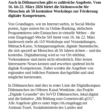
Auch in Dithmarschen gibt es zahlreiche Angebote. Vom
16. bis 22. März 2026 bietet die Aktionswoche für
Menschen ab 50 kostenlose Workshops zur Förderung
digitaler Kompetenzen.
Von Grundlagen, wie im Internet surfen, in Social Media
posten, Apps nutzen bis zu Online-Banking, einfachem
Programmieren oder Eintauchen in virtuelle Welten – die
erste Eingeloggt!-Woche SH bietet vom 16. bis 22. März
landesweit mehr als 110 Workshops und Veranstaltungen,
Mitmach-Kurse, Schnupperangebote, digitale Stammtische,
die sich speziell an Menschen ab 50 Jahren richten – und das
kostenlos. Digitalisierung wird so vor Ort erlebbar,
Vorkenntnisse sind meist nicht erforderlich. Hier lernen
Interessierte Neues kennen und erwerben spielend leicht
digitale Kompetenzen. Dabei werden die Angebote von
regionalen und örtlichen Partnern durchgeführt und sind
möglichst barrierearm.
In Dithmarschen sind dies in erster Linie der Digitalkompass
Dithmarschen im Offenen Kanal Westküste, das Projekt
„Digitale Gesandte“ des SoVD Dithmarschen, lokal.digital
und die Initiative „Mit Bildung zum Gemeinwohl gUG“.
Alle Angebote gibt es unter https://sh.eingeloggt.net
Aminata Touré, Sozialministerin des Landes und