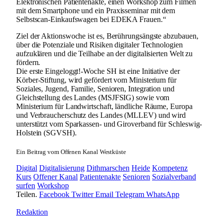
Elektronischen Patientenakte, einen Workshop zum Filmen
mit dem Smartphone und ein Praxisseminar mit dem
Selbstscan-Einkaufswagen bei EDEKA Frauen.“
Ziel der Aktionswoche ist es, Berührungsängste abzubauen,
über die Potenziale und Risiken digitaler Technologien
aufzuklären und die Teilhabe an der digitalisierten Welt zu
fördern.
Die erste Eingeloggt!-Woche SH ist eine Initiative der
Körber-Stiftung, wird gefördert vom Ministerium für
Soziales, Jugend, Familie, Senioren, Integration und
Gleichstellung des Landes (MSJFSIG) sowie vom
Ministerium für Landwirtschaft, ländliche Räume, Europa
und Verbraucherschutz des Landes (MLLEV) und wird
unterstützt vom Sparkassen- und Giroverband für Schleswig-
Holstein (SGVSH).
Ein Beitrag vom Offenen Kanal Westküste
Digital
Digitalisierung
Dithmarschen
Heide
Kompetenz
Kurs
Offener Kanal
Patientenakte
Senioren
Sozialverband
surfen
Workshop
Teilen.
Facebook
Twitter
Email
Telegram
WhatsApp
Redaktion