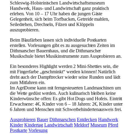
Schleswig-Holsteinischen Landwirtschaftsmuseum
Handwerk, Haus- und Landwirtschaft ganz praktisch
erleben. Von 10 – 17 Uhr haben die jungen Gäste
Gelegenheit, sich beim Torfbacken, Getreide mahlen,
Seiledrehen, Drechseln, Filzen und Klöppeln
auszuprobieren.
Beim Blaufärben lassen sich individuelle Postkarten
erstellen. Vorlesungen gibt es zu ausgesuchten Zeiten im
Dithmarscher Bauernhaus, und die Dithmarscher
Musikschule bietet Musikinstrumente zum Ausprobieren an.
Ein besonderes Highlight werden 2 Mini-Shetties sein, die
mit Fingerfarbe „geschminkt“ werden können! Natürlich
dreht auch der Dampftrecker wieder seine Runden und lädt
zum Mitfahren ein.
Im AgriDome kann mit ferngesteuerten Landmaschinen um
die Wette gedüst werden. Auch kulinarisch bleiben keine
Kinderwünsche offen: Es gibt Hot Dogs und Hofeis. Eintritt
Erwachsene: 4€, Kinder von 6 – 18 Jahren: 2€, Kinder unter
6 Jahren und Menschen mit Schwerbehindertenausweis frei.
Ausprobieren
Bauer
Dithmarschen
Entdecken
Handwerk
Kinder
Kindertag
Landwirtschaft
Meldorf
Museum
Pferd
Postkarte
Vorlesung