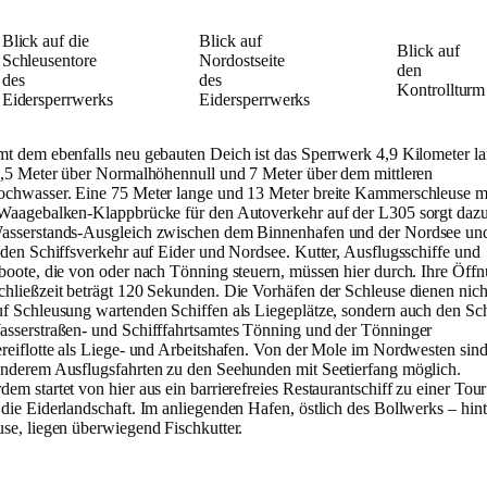
Blick auf die
Blick auf
Blick auf
Schleusentore
Nordostseite
den
des
des
Kontrollturm
Eidersperrwerks
Eidersperrwerks
mt dem ebenfalls neu gebauten Deich ist das Sperrwerk 4,9 Kilometer la
 8,5 Meter über Normalhöhennull und 7 Meter über dem mittleren
ochwasser. Eine 75 Meter lange und 13 Meter breite Kammerschleuse m
 Waagebalken-Klappbrücke für den Autoverkehr auf der L305 sorgt dazu
asserstands-Ausgleich zwischen dem Binnenhafen und der Nordsee un
 den Schiffsverkehr auf Eider und Nordsee. Kutter, Ausflugsschiffe und
tboote, die von oder nach Tönning steuern, müssen hier durch. Ihre Öff
chließzeit beträgt 120 Sekunden. Die Vorhäfen der Schleuse dienen nich
uf Schleusung wartenden Schiffen als Liegeplätze, sondern auch den Sch
asserstraßen- und Schifffahrtsamtes Tönning und der Tönninger
ereiflotte als Liege- und Arbeitshafen. Von der Mole im Nordwesten sin
anderem Ausflugsfahrten zu den Seehunden mit Seetierfang möglich.
em startet von hier aus ein barrierefreies Restaurantschiff zu einer Tour
die Eiderlandschaft. Im anliegenden Hafen, östlich des Bollwerks – hint
se, liegen überwiegend Fischkutter.