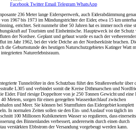
Facebook
Twitter
Email
Telegram
WhatsApp
mposante 236 Meter lange Eidersperrwerk, auch Eiderabdämmung gena
 von 1967 bis 1973 im Mündungstrichter der Eider, etwa 15 km unterha
nning, errichtet. Seit nunmehr über 50 Jahren hat es immer noch eine s
hungskraft auf Touristen und Einheimische. Hauptzweck ist der Schutz 
fluten der Nordsee. Geplant und gebaut wurde es nach der verheerende
flut im Jahr 1962, bei der viele Deiche an der Nordseeküste brachen. Di
ich die Geburtsstunde des heutigen Naturschutzgebietes Katinger Watt m
integrierten Naturerlebnisraum.
ntegrierte Tunnelröhre in den Schutzbau führt den Straßenverkehr über 
sstraße L305 und verbindet somit die Kreise Dithmarschen und Nordfri
die Eider. Fünf riesige Doppeltore von je 250 Tonnen Gewicht und eine 
e 40 Metern, sorgen für einen geregelten Wasserdurchlauf zwischen
nhafen und Meer. Sie können bei Sturmfluten das Eidergebiet komplett
eln. In normalen Zeiten sollen sie den Ein- und Auslauf von täglich im
chnitt 100 Millionen Kubikmetern Wasser so regulieren, dass einerseits
sserung des Binnenlandes verbessert, andererseits durch einen durch
tau verstärkten Ebbstrom der Versandung vorgebeugt werden kann.