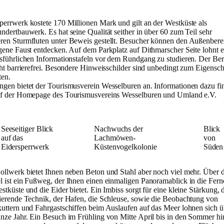
perrwerk kostete 170 Millionen Mark und gilt an der Westküste als
ndertbauwerk. Es hat seine Qualität seither in über 60 zum Teil sehr
ren Sturmfluten unter Beweis gestellt. Besucher können den Außenbere
gene Faust entdecken. Auf dem Parkplatz auf Dithmarscher Seite lohnt e
usführlichen Informationstafeln vor dem Rundgang zu studieren. Der Ber
cht barrierefrei. Besondere Hinweisschilder sind unbedingt zum Eigensc
ten.
ngen bietet der Tourismusverein Wesselburen an. Informationen dazu fi
uf der Homepage des Tourismusvereins Wesselburen und Umland e.V.
Seeseitiger Blick
Nachwuchs der
Blick
auf das
Lachmöwen-
von
Eidersperrwerk
Küstenvogelkolonie
Süden
ollwerk bietet Ihnen neben Beton und Stahl aber noch viel mehr. Über
l ist ein Fußweg, der Ihnen einen einmaligen Panoramablick in die Fern
stküste und die Eider bietet. Ein Imbiss sorgt für eine kleine Stärkung, 
nierende Technik, der Hafen, die Schleuse, sowie die Beobachtung von
kuttern und Fahrgastschiffen beim Auslaufen auf das Meer lohnen sich ü
anze Jahr. Ein Besuch im Frühling von Mitte April bis in den Sommer hi