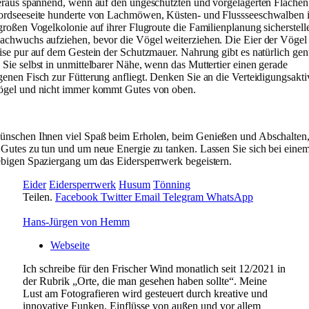
beraus spannend, wenn auf den ungeschützten und vorgelagerten Flächen
ordseeseite hunderte von Lachmöwen, Küsten- und Flussseeschwalben 
großen Vogelkolonie auf ihrer Flugroute die Familienplanung sicherstel
achwuchs aufziehen, bevor die Vögel weiterziehen. Die Eier der Vögel 
eise pur auf dem Gestein der Schutzmauer. Nahrung gibt es natürlich gen
Sie selbst in unmittelbarer Nähe, wenn das Muttertier einen gerade
enen Fisch zur Fütterung anfliegt. Denken Sie an die Verteidigungsakti
ögel und nicht immer kommt Gutes von oben.
ünschen Ihnen viel Spaß beim Erholen, beim Genießen und Abschalten,
 Gutes zu tun und um neue Energie zu tanken. Lassen Sie sich bei eine
ebigen Spaziergang um das Eidersperrwerk begeistern.
Eider
Eidersperrwerk
Husum
Tönning
Teilen.
Facebook
Twitter
Email
Telegram
WhatsApp
Hans-Jürgen von Hemm
Webseite
Ich schreibe für den Frischer Wind monatlich seit 12/2021 in
der Rubrik „Orte, die man gesehen haben sollte“. Meine
Lust am Fotografieren wird gesteuert durch kreative und
innovative Funken, Einflüsse von außen und vor allem