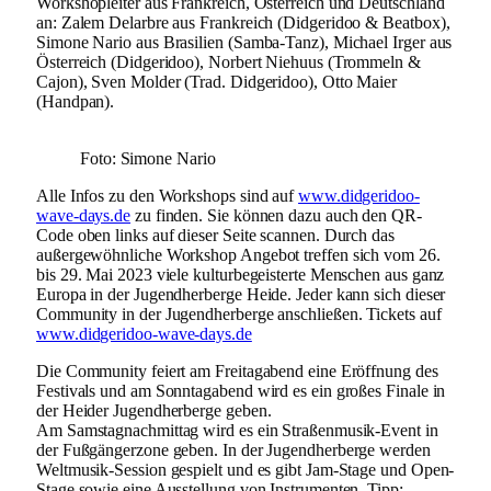
Workshopleiter aus Frankreich, Österreich und Deutschland
an: Zalem Delarbre aus Frankreich (Didgeridoo & Beatbox),
Simone Nario aus Brasilien (Samba-Tanz), Michael Irger aus
Österreich (Didgeridoo), Norbert Niehuus (Trommeln &
Cajon), Sven Molder (Trad. Didgeridoo), Otto Maier
(Handpan).
Foto: Simone Nario
Alle Infos zu den Workshops sind auf
www.didgeridoo-
wave-days.de
zu finden. Sie können dazu auch den QR-
Code oben links auf dieser Seite scannen. Durch das
außergewöhnliche Workshop Angebot treffen sich vom 26.
bis 29. Mai 2023 viele kulturbegeisterte Menschen aus ganz
Europa in der Jugendherberge Heide. Jeder kann sich dieser
Community in der Jugendherberge anschließen. Tickets auf
www.didgeridoo-wave-days.de
Die Community feiert am Freitagabend eine Eröffnung des
Festivals und am Sonntagabend wird es ein großes Finale in
der Heider Jugendherberge geben.
Am Samstagnachmittag wird es ein Straßenmusik-Event in
der Fußgängerzone geben. In der Jugendherberge werden
Weltmusik-Session gespielt und es gibt Jam-Stage und Open-
Stage sowie eine Ausstellung von Instrumenten. Tipp: