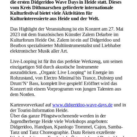
die ersten Didgeridoo Wave Days in Heide statt. Dieses
vom Kreis Dithmarschen geförderte internationale
Kulturfestival bietet viele Aktivitäten für
Kulturinteressierte aus Heide und der Welt.
Das Highlight der Veranstaltung ist ein Konzert am 27. Mai
2023 mit dem französischen Künstler Zalem Delarbre im
Kulturforum Heide Ost. Zalem ist ein auf Didgeridoo und
Beatbox spezialisierter Multiinstrumentalist und Liebhaber
elektronischer Musik aller Art.
Live-Looping ist für ihn das perfekte Werkzeug, um seinen
einzigartigen Stil durch akustische Instrumente
auszudrücken. „Organic Live Looping“ ist Energie im
Rohzustand, von Electro Minimal bis Trance, Dubstep und
Drum‘N‘ Bass, komplett live gespielt! Eröffnet wird das
Konzert mit einem Vorprogramm von jungen Talenten aus
dem Norden.
Kartenvorverkauf auf
www.didgeridoo-wave-days.de
und in
der Tourist-Information Heide.
Über das ganze Pfingstwochenende werden in der
Jugendherberge Heide viele Workshops angeboten:
Didgeridoo, Handpan, Kpanlogo Trommel, Cajon, Samba-
Tanz und Tanz Choreographie. Dazu Reisen exzellente