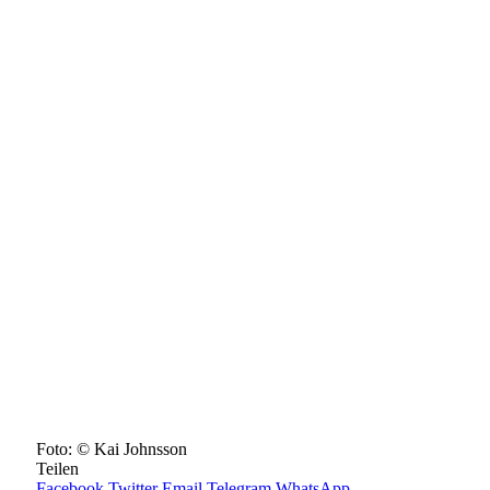
Foto: © Kai Johnsson
Teilen
Facebook
Twitter
Email
Telegram
WhatsApp