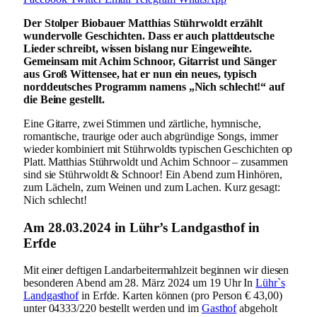
Der Stolper Biobauer Matthias Stührwoldt erzählt
wundervolle Geschichten. Dass er auch plattdeutsche
Lieder schreibt, wissen bislang nur Eingeweihte.
Gemeinsam mit Achim Schnoor, Gitarrist und Sänger
aus Groß Wittensee, hat er nun ein neues, typisch
norddeutsches Programm namens „Nich schlecht!“ auf
die Beine gestellt.
Eine Gitarre, zwei Stimmen und zärtliche, hymnische,
romantische, traurige oder auch abgründige Songs, immer
wieder kombiniert mit Stührwoldts typischen Geschichten op
Platt. Matthias Stührwoldt und Achim Schnoor – zusammen
sind sie Stührwoldt & Schnoor! Ein Abend zum Hinhören,
zum Lächeln, zum Weinen und zum Lachen. Kurz gesagt:
Nich schlecht!
Am 28.03.2024 in Lühr’s Landgasthof in
Erfde
Mit einer deftigen Landarbeitermahlzeit beginnen wir diesen
besonderen Abend am 28. März 2024 um 19 Uhr In
Lühr`s
Landgasthof
in Erfde. Karten können (pro Person € 43,00)
unter 04333/220 bestellt werden und im
Gasthof
abgeholt