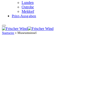
Lunden
Ostrohe
Meldorf
Print-Ausgaben
Startseite
»
Museumsinsel