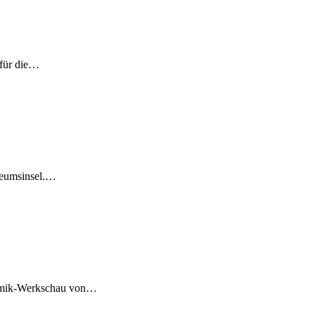
 für die…
seumsinsel.…
eramik-Werkschau von…